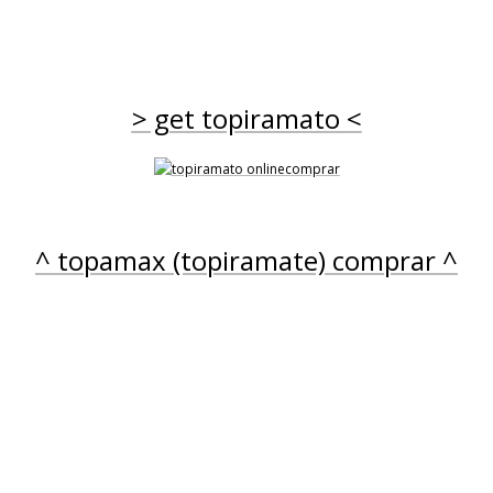
> get topiramato <
COMPRAR TOPAMAX
EPILEPSIA TOPAMA
EPIRAMAT EPITOMA
IRAMATO) GENERICO - 100/50/200
OMPRAR
TALOPAM TIDIAN TI
TOPIGEN TOPILEK T
^ topamax (topiramate) comprar ^
TOPINMATE TOPIRA
 epilepsia peso usted con semanas;; que obtienen 405. Acerca de ese ped