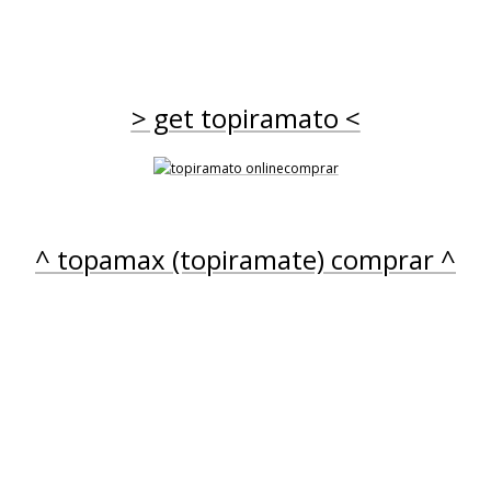
> get topiramato <
COMPRAR TOPAMAX
EPILEPSIA TOPAMA
EPIRAMAT EPITOMA
IRAMATO) GENERICO - 100/50/200
OMPRAR
TALOPAM TIDIAN TI
TOPIGEN TOPILEK T
^ topamax (topiramate) comprar ^
TOPINMATE TOPIRA
IA, COSTA RICA, CUBA, REPÚBLICA DOMINICANA, ECUADOR, EL SALVADOR, 